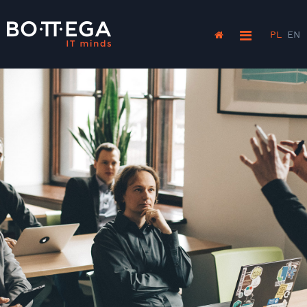
PL
EN