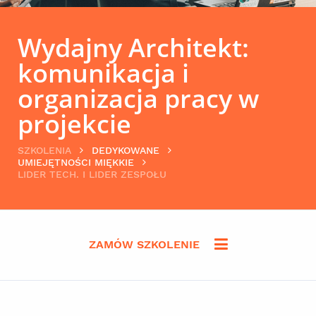
Wydajny Architekt:
komunikacja i
organizacja pracy w
projekcie
SZKOLENIA
DEDYKOWANE
UMIEJĘTNOŚCI MIĘKKIE
LIDER TECH. I LIDER ZESPOŁU
ZAMÓW SZKOLENIE