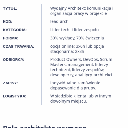
Wydajny Architekt: komunikacja i
TYTUŁ:
organizacja pracy w projekcie
lead-arch
KOD:
Lider tech. i lider zespołu
KATEGORIA:
30% wykłady, 70% ćwiczenia
FORMA:
opcja online: 3x6h lub opcja
CZAS TRWANIA:
stacjonarna: 2x8h
Product Owners, DevOps, Scrum
ODBIORCY:
Masters, management, liderzy
techniczni, liderzy zespołów,
developerzy, analitycy, architekci
Indywidualne zamówienie i
ZAPISY:
dopasowanie dla grupy.
W siedzibie klienta lub w innym
LOGISTYKA:
dowolnym miejscu.
Rola architekta wymaga