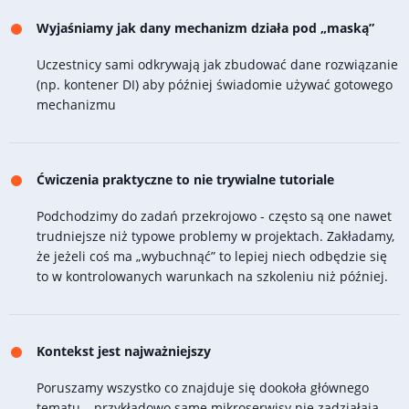
Wyjaśniamy jak dany mechanizm działa pod „maską”
Uczestnicy sami odkrywają jak zbudować dane rozwiązanie
(np. kontener DI) aby później świadomie używać gotowego
mechanizmu
Ćwiczenia praktyczne to nie trywialne tutoriale
Podchodzimy do zadań przekrojowo - często są one nawet
trudniejsze niż typowe problemy w projektach. Zakładamy,
że jeżeli coś ma „wybuchnąć” to lepiej niech odbędzie się
to w kontrolowanych warunkach na szkoleniu niż później.
Kontekst jest najważniejszy
Poruszamy wszystko co znajduje się dookoła głównego
tematu – przykładowo same mikroserwisy nie zadziałają