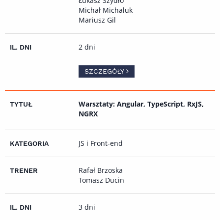
Łukasz Szydło
Michał Michaluk
Mariusz Gil
2 dni
SZCZEGÓŁY
Warsztaty: Angular, TypeScript, RxJS,
NGRX
JS i Front-end
Rafał Brzoska
Tomasz Ducin
3 dni