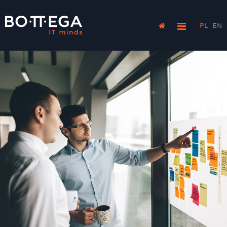
PL
EN