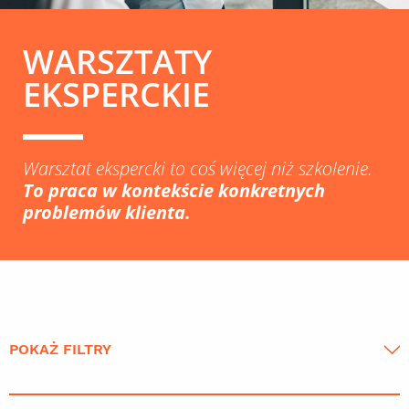
WARSZTATY
EKSPERCKIE
Warsztat ekspercki to coś więcej niż szkolenie.
To praca w kontekście konkretnych
problemów klienta.
POKAŻ FILTRY