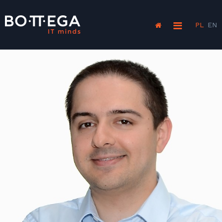
PL
EN