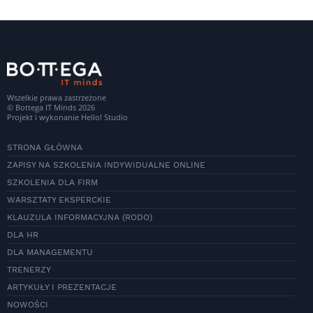
Wszelkie prawa zastrzeżone
© Bottega IT Minds 2026
Projekt i wykonanie
Hello! Studio
STRONA GŁÓWNA
ZAPISY NA SZKOLENIA INDYWIDUALNE ONLINE
SZKOLENIA DLA FIRM
WARSZTATY EKSPERCKIE
KLAUZULA INFORMACYJNA (RODO)
DLA HR
DLA MANAGEMENTU
TRENERZY
ARTYKUŁY I PREZENTACJE
NOWOŚCI