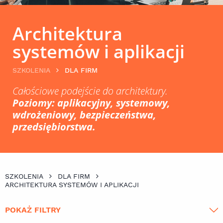
Architektura
systemów i aplikacji
SZKOLENIA
DLA FIRM
Całościowe podejście do architektury.
Poziomy: aplikacyjny, systemowy,
wdrożeniowy, bezpieczeństwa,
przedsiębiorstwa.
SZKOLENIA
DLA FIRM
ARCHITEKTURA SYSTEMÓW I APLIKACJI
POKAŻ FILTRY