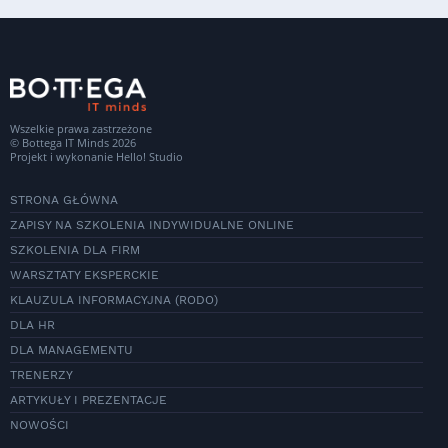
Wszelkie prawa zastrzeżone
© Bottega IT Minds 2026
Projekt i wykonanie
Hello! Studio
STRONA GŁÓWNA
ZAPISY NA SZKOLENIA INDYWIDUALNE ONLINE
SZKOLENIA DLA FIRM
WARSZTATY EKSPERCKIE
KLAUZULA INFORMACYJNA (RODO)
DLA HR
DLA MANAGEMENTU
TRENERZY
ARTYKUŁY I PREZENTACJE
NOWOŚCI