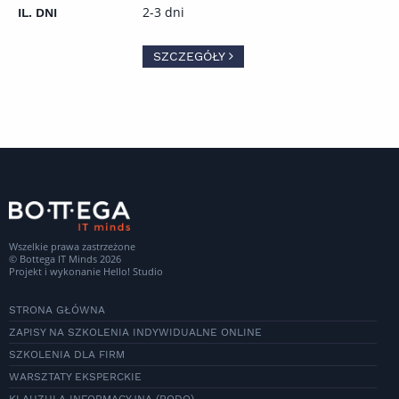
2-3 dni
SZCZEGÓŁY
Wszelkie prawa zastrzeżone
© Bottega IT Minds 2026
Projekt i wykonanie
Hello! Studio
STRONA GŁÓWNA
ZAPISY NA SZKOLENIA INDYWIDUALNE ONLINE
SZKOLENIA DLA FIRM
WARSZTATY EKSPERCKIE