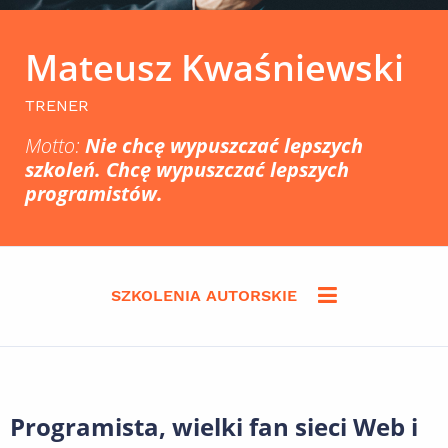
Mateusz Kwaśniewski
TRENER
Motto:
Nie chcę wypuszczać lepszych
szkoleń. Chcę wypuszczać lepszych
programistów.
SZKOLENIA AUTORSKIE
Programista, wielki fan sieci Web i