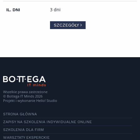
3 dni
SZCZEGÓŁY
Wszelkie prawa zastrzeżone
© Bottega IT Minds 2026
Projekt i wykonanie
Hello! Studio
STRONA GŁÓWNA
ZAPISY NA SZKOLENIA INDYWIDUALNE ONLINE
SZKOLENIA DLA FIRM
WARSZTATY EKSPERCKIE