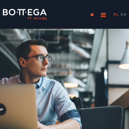
PL
EN