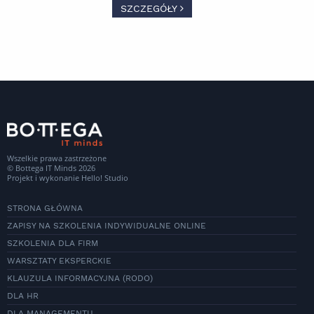
SZCZEGÓŁY
Wszelkie prawa zastrzeżone
© Bottega IT Minds 2026
Projekt i wykonanie
Hello! Studio
STRONA GŁÓWNA
ZAPISY NA SZKOLENIA INDYWIDUALNE ONLINE
SZKOLENIA DLA FIRM
WARSZTATY EKSPERCKIE
KLAUZULA INFORMACYJNA (RODO)
DLA HR
DLA MANAGEMENTU