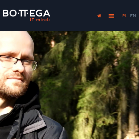
PL
EN