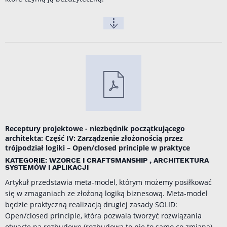
Receptury projektowe - niezbędnik początkującego
architekta: Część IV: Zarządzenie złożonością przez
trójpodział logiki – Open/closed principle w praktyce
KATEGORIE: WZORCE I CRAFTSMANSHIP , ARCHITEKTURA
SYSTEMÓW I APLIKACJI
Artykuł przedstawia meta-model, którym możemy posiłkować
się w zmaganiach ze złożoną logiką biznesową. Meta-model
będzie praktyczną realizacją drugiej zasady SOLID:
Open/closed principle, która pozwala tworzyć rozwiązania
otwarte na rozbudowę (rozbudowa to nie to samo co zmiana).