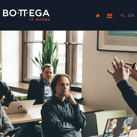
PL
EN