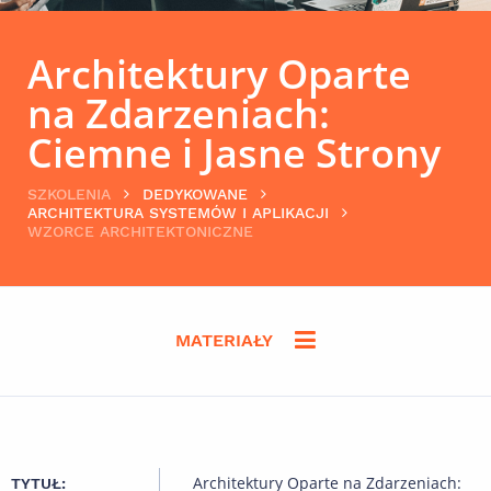
Architektury Oparte
na Zdarzeniach:
Ciemne i Jasne Strony
SZKOLENIA
DEDYKOWANE
ARCHITEKTURA SYSTEMÓW I APLIKACJI
WZORCE ARCHITEKTONICZNE
MATERIAŁY
Architektury Oparte na Zdarzeniach:
TYTUŁ: