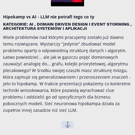
Hipokamp vs AI - LLM nie potrafi tego co ty
KATEGORIE: AI , DOMAIN DRIVEN DESIGN I EVENT STORMING ,
ARCHITEKTURA SYSTEMÓW I APLIKACJI
Wiele problemów nad którymi pracujemy zostało już dawno
temu rozwiązane. Wystarczy "jedynie" zbudować model
problemu oparty o odpowiednią strukturę danych i algorytm.
Łatwo powiedzieć... ale jak w gąszczu pojęć domenowych
zauważyć analogię do... grafu, kolejki priorytetowej, algorytmu
plecakowego? W środku swojej czaszki masz strukturę mózgu,
która zajmuje się generalizowaniem i przenoszeniem znaczeń -
jeto to hipokamp. W trakcie prezentacji pokażemy co konkretne
techniki wnioskowania, które pozwolą wyrachować clue
problemu i oddzielić go od specyficznych dla biznesu
pobocznych modeli. Sieć neuronowa hipokampa działa za
zupełnie innej zasadzie niż sieć LLM.