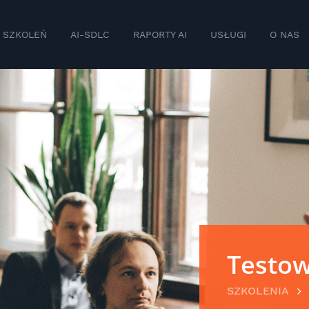
 SZKOLEŃ
AI-SDLC
RAPORTY AI
USŁUGI
O NAS
Testow
SZKOLENIA