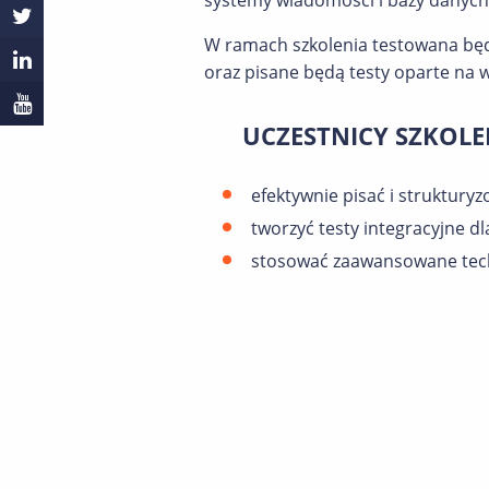
systemy wiadomości i bazy danych
W ramach szkolenia testowana będz
oraz pisane będą testy oparte na 
UCZESTNICY SZKOLE
efektywnie pisać i struktury
tworzyć testy integracyjne dl
stosować zaawansowane techn