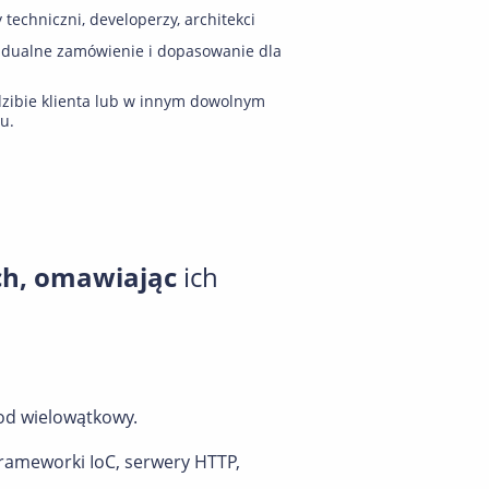
y techniczni, developerzy, architekci
idualne zamówienie i dopasowanie dla
zibie klienta lub w innym dowolnym
u.
ch, omawiając
ich
od wielowątkowy.
frameworki IoC, serwery HTTP,