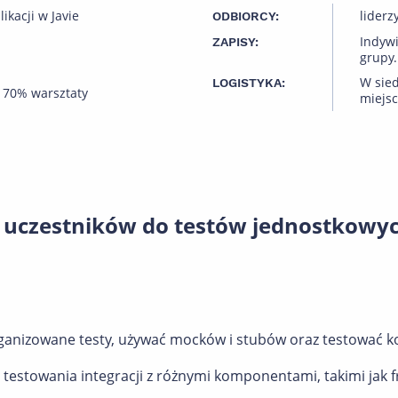
ikacji w Javie
liderz
ODBIORCY:
Indyw
ZAPISY:
grupy.
W sied
LOGISTYKA:
 70% warsztaty
miejsc
 uczestników do testów jednostkowy
rganizowane testy, używać mocków i stubów oraz testować k
 testowania integracji z różnymi komponentami, takimi jak 