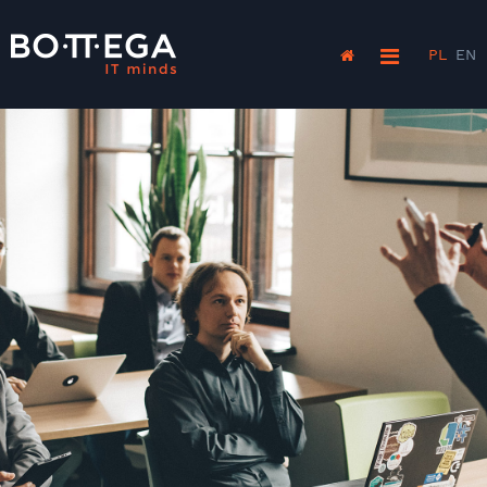
PL
EN