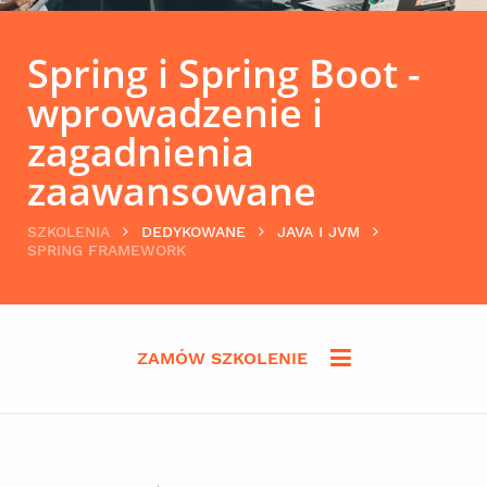
Spring i Spring Boot -
wprowadzenie i
zagadnienia
zaawansowane
SZKOLENIA
DEDYKOWANE
JAVA I JVM
SPRING FRAMEWORK
ZAMÓW SZKOLENIE