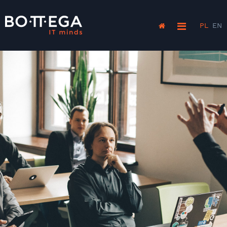
PL
EN