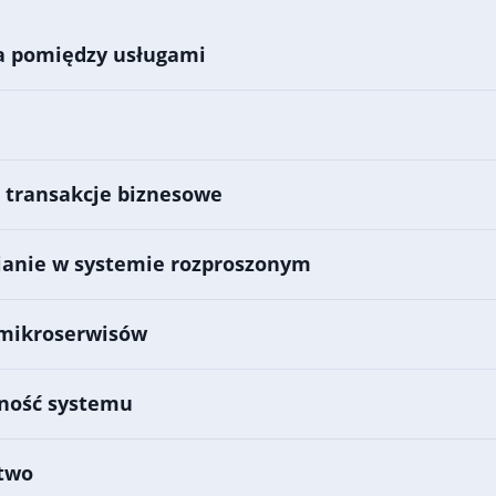
 pomiędzy usługami
 transakcje biznesowe
ianie w systemie rozproszonym
mikroserwisów
ność systemu
two