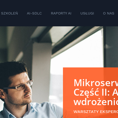
 SZKOLEŃ
AI-SDLC
RAPORTY AI
USŁUGI
O NAS
Mikroserw
Część II: 
wdrożeni
WARSZTATY EKSPER