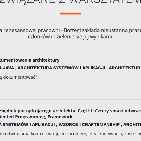
a renesansowej pracowni - Bottegi zakłada nieustanną pracę
członków i dzielenie się jej wynikami.
okumentowania architektury
 JAVA , ARCHITEKTURA SYSTEMÓW I APLIKACJI , ARCHITEKTUR
k ją dokumentować?
zbędnik początkującego architekta: Część I: Cztery smaki odwraca
 Oriented Programming, Framework
 SYSTEMÓW I APLIKACJI , WZORCE I CRAFTSMANSHIP , ARCHI
m odwracania kontroli w ujęciu: problem, idea, motywacja, zastosow