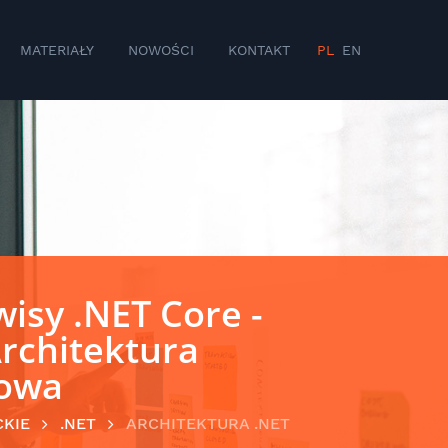
MATERIAŁY
NOWOŚCI
KONTAKT
PL
EN
isy .NET Core -
Architektura
owa
CKIE
.NET
ARCHITEKTURA .NET