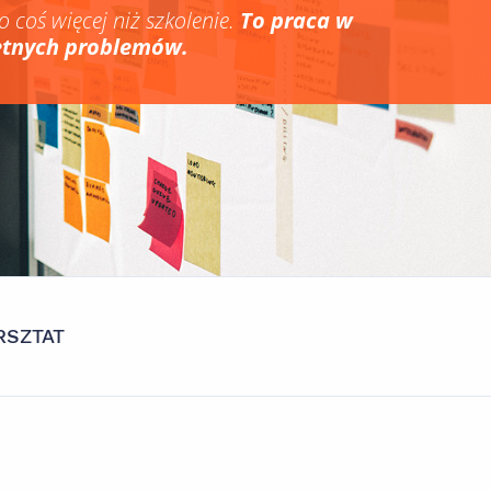
o coś więcej niż szkolenie.
To praca w
etnych problemów.
SZTAT