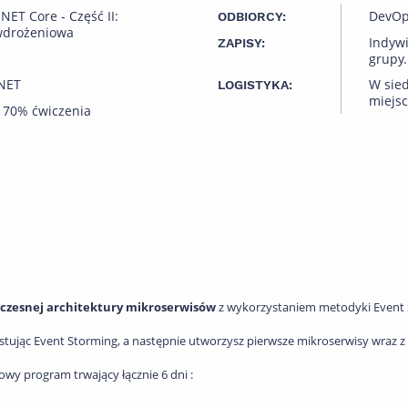
NET Core - Część II:
DevOps
ODBIORCY:
 wdrożeniowa
Indyw
ZAPISY:
grupy.
.NET
W sied
LOGISTYKA:
miejsc
 70% ćwiczenia
czesnej architektury mikroserwisów
z wykorzystaniem metodyki Event 
jąc Event Storming, a następnie utworzysz pierwsze mikroserwisy wraz z c
y program trwający łącznie 6 dni :