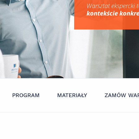
Warsztat ekspercki t
kontekście konkr
PROGRAM
MATERIAŁY
ZAMÓW WAR