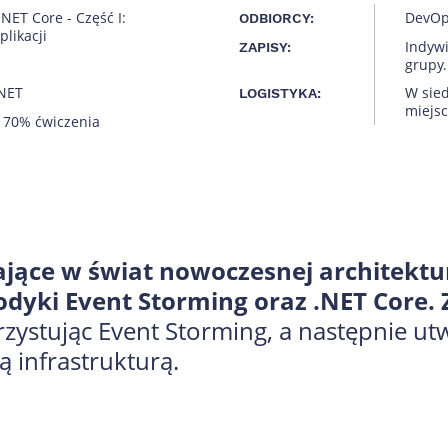
NET Core - Część I:
DevOps
ODBIORCY:
plikacji
Indyw
ZAPISY:
grupy.
.NET
W sied
LOGISTYKA:
miejsc
 70% ćwiczenia
jące w świat nowoczesnej architektu
yki Event Storming oraz .NET Core.
ystując Event Storming, a następnie ut
ą infrastrukturą.