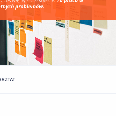
o coś więcej niż szkolenie.
To praca w
etnych problemów.
SZTAT