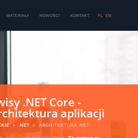
MATERIAŁY
NOWOŚCI
KONTAKT
PL
EN
isy .NET Core -
rchitektura aplikacji
CKIE
.NET
ARCHITEKTURA .NET