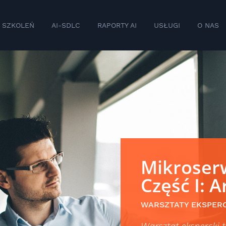
 SZKOLEŃ
AI-SDLC
RAPORTY AI
USŁUGI
O NAS
Mikroserw
Część I: A
WARSZTATY EKSPER