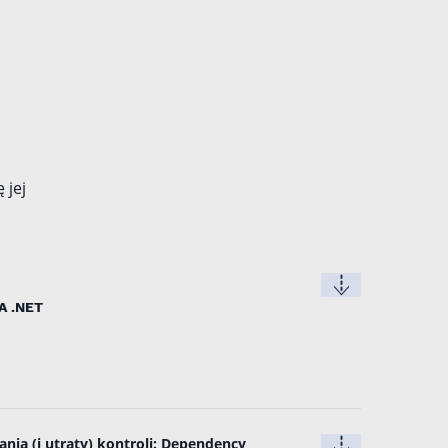
M
 jej
A .NET
nia (i utraty) kontroli: Dependency