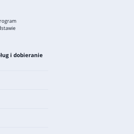
program
dstawie
ług i dobieranie