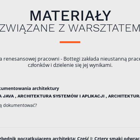
MATERIAŁY
ZWIĄZANE Z WARSZTATE
a renesansowej pracowni - Bottegi zakłada nieustanną pracę
członków i dzielenie się jej wynikami.
okumentowania architektury
 JAVA , ARCHITEKTURA SYSTEMÓW I APLIKACJI , ARCHITEKTUR
k ją dokumentować?
zbędnik początkującego architekta: Część I: Cztery smaki odwraca