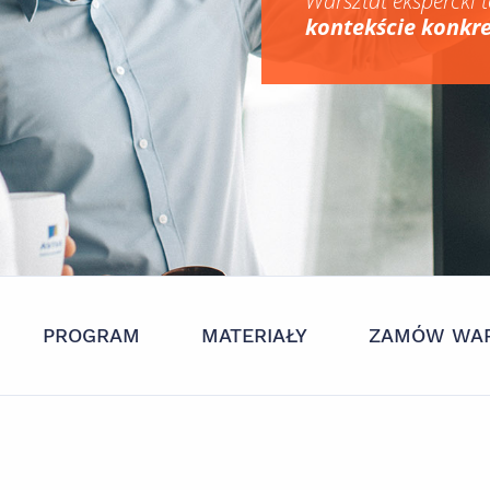
Warsztat ekspercki t
kontekście konkr
PROGRAM
MATERIAŁY
ZAMÓW WAR