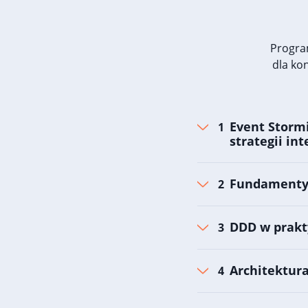
Progra
dla ko
Event Stormi
strategii int
Fundamenty
DDD w prakt
Architektura