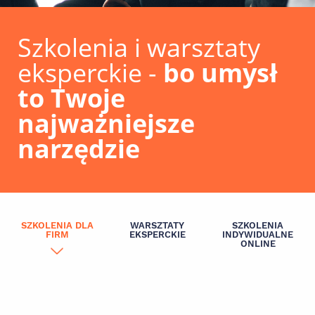
Szkolenia i warsztaty
eksperckie -
bo umysł
to Twoje
najważniejsze
narzędzie
SZKOLENIA DLA
WARSZTATY
SZKOLENIA
FIRM
EKSPERCKIE
INDYWIDUALNE
ONLINE