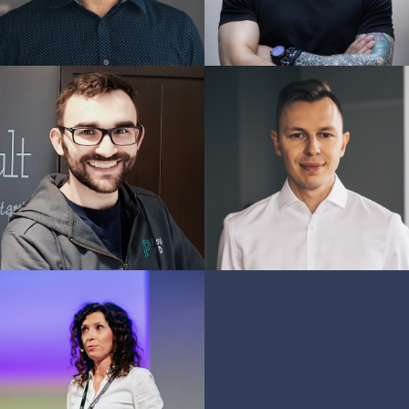
MARCIN
BARTŁOMIEJ
GRZEJSZCZAK
SŁOTA
ANITA
PRZYBYŁ