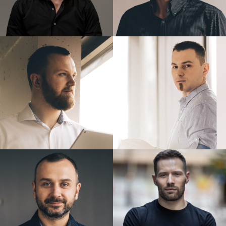
ŁUKASZ
MARIUSZ
SZYDŁO
GIL
TOMASZ
JAKUB
DUCIN
PILIMON