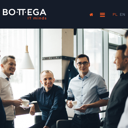
PL
EN