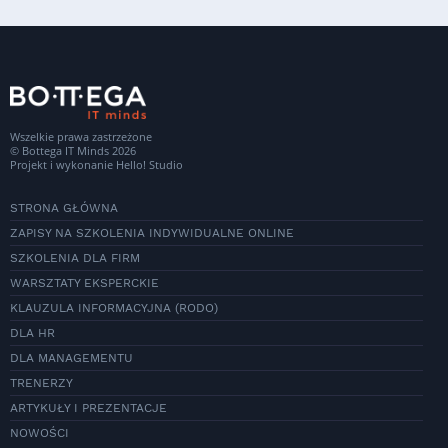
Wszelkie prawa zastrzeżone
© Bottega IT Minds 2026
Projekt i wykonanie
Hello! Studio
STRONA GŁÓWNA
ZAPISY NA SZKOLENIA INDYWIDUALNE ONLINE
SZKOLENIA DLA FIRM
WARSZTATY EKSPERCKIE
KLAUZULA INFORMACYJNA (RODO)
DLA HR
DLA MANAGEMENTU
TRENERZY
ARTYKUŁY I PREZENTACJE
NOWOŚCI