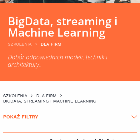
BigData, streaming i
Machine Learning
SZKOLENIA
DLA FIRM
Dobór odpowiednich modeli, technik i
architektury..
SZKOLENIA
DLA FIRM
BIGDATA, STREAMING I MACHINE LEARNING
POKAŻ FILTRY