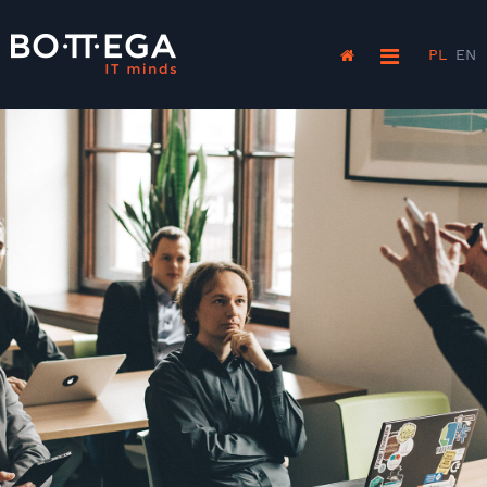
PL
EN