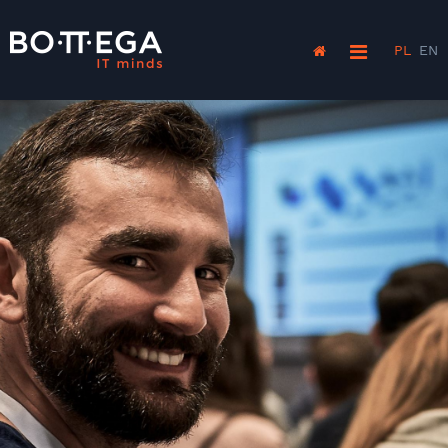
PL
EN