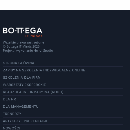
Wszelkie prawa zastrzeżone
© Bottega IT Minds 2026
Projekt i wykonanie
Hello! Studio
STRONA GŁÓWNA
ZAPISY NA SZKOLENIA INDYWIDUALNE ONLINE
SZKOLENIA DLA FIRM
WARSZTATY EKSPERCKIE
KLAUZULA INFORMACYJNA (RODO)
DLA HR
DLA MANAGEMENTU
TRENERZY
ARTYKUŁY I PREZENTACJE
NOWOŚCI