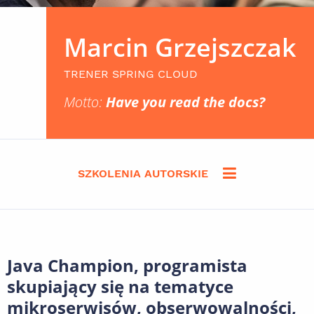
Marcin Grzejszczak
TRENER SPRING CLOUD
Motto:
Have you read the docs?
SZKOLENIA AUTORSKIE
Java Champion, programista
skupiający się na tematyce
mikroserwisów, obserwowalności,