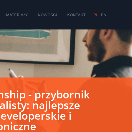
MATERIAŁY
NOWOŚCI
KONTAKT
PL
EN
ship - przybornik
alisty: najlepsze
developerskie i
oniczne