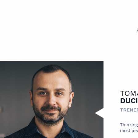
TOM
DUC
TRENE
Thinking 
most peo