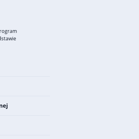
program
dstawie
nej