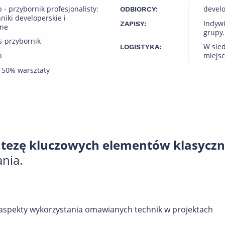
- przybornik profesjonalisty:
devel
ODBIORCY:
niki developerskie i
Indyw
ZAPISY:
zne
grupy.
s-przybornik
W sied
LOGISTYKA:
p
miejsc
 50% warsztaty
ntezę kluczowych elementów klasycz
nia.
 aspekty wykorzystania omawianych technik w projektach