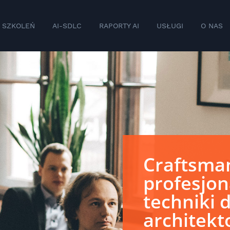
 SZKOLEŃ
AI-SDLC
RAPORTY AI
USŁUGI
O NAS
Craftsman
profesjon
techniki 
architekt