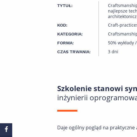
Craftsmanship 
TYTUŁ:
najlepsze tech
architektonic
Craft-practice
KOD:
Craftsmanshi
KATEGORIA:
50% wykłady /
FORMA:
3 dni
CZAS TRWANIA:
Szkolenie stanowi sy
inżynierii oprogramowa
Daje ogólny pogląd na praktyczne