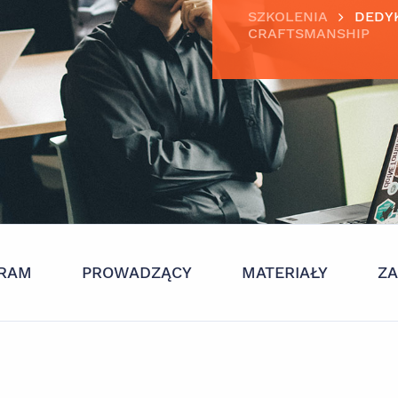
SZKOLENIA
DEDY
CRAFTSMANSHIP
RAM
PROWADZĄCY
MATERIAŁY
Z