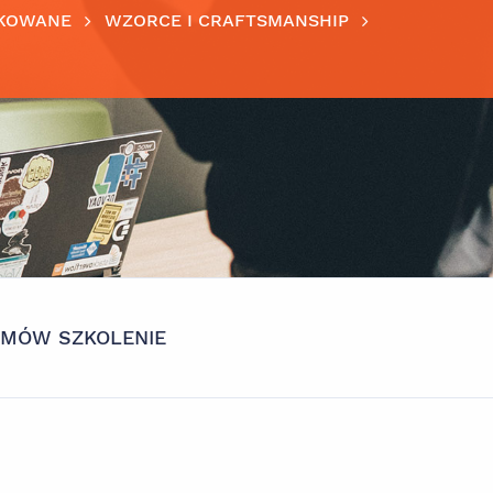
KOWANE
WZORCE I CRAFTSMANSHIP
AMÓW SZKOLENIE