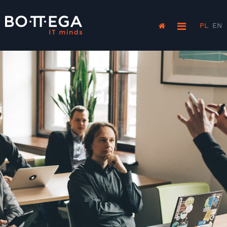
PL
EN