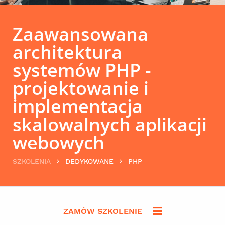
Zaawansowana
architektura
systemów PHP -
projektowanie i
implementacja
skalowalnych aplikacji
webowych
SZKOLENIA
DEDYKOWANE
PHP
ZAMÓW SZKOLENIE