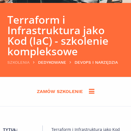
Terraform i
Infrastruktura jako
Kod (IaC) - szkolenie
kompleksowe
SZKOLENIA
DEDYKOWANE
DEVOPS I NARZĘDZIA
ZAMÓW SZKOLENIE
Terraform i Infrastruktura jako Kod
TYTUŁ: