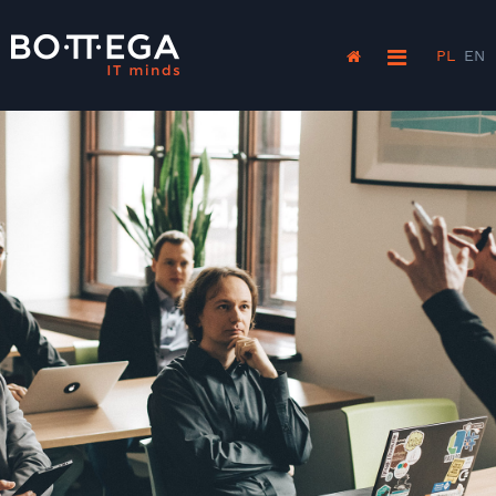
PL
EN