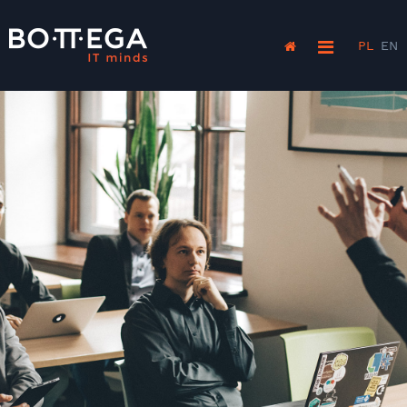
PL
EN