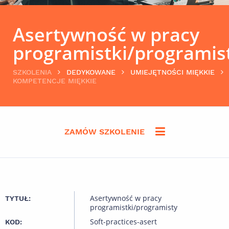
Asertywność w pracy
programistki/programis
SZKOLENIA
DEDYKOWANE
UMIEJĘTNOŚCI MIĘKKIE
KOMPETENCJE MIĘKKIE
ZAMÓW SZKOLENIE
Asertywność w pracy
TYTUŁ:
programistki/programisty
Soft-practices-asert
KOD: