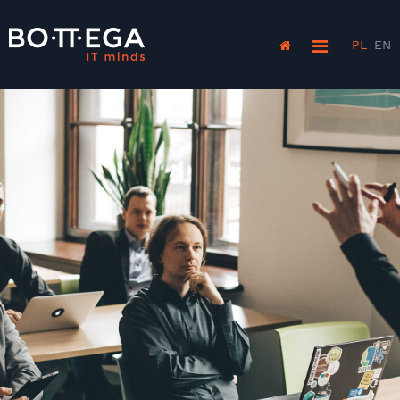
PL
EN