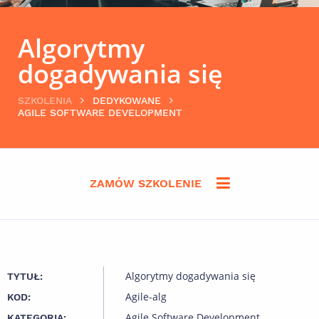
Algorytmy
dogadywania się
SZKOLENIA
DEDYKOWANE
AGILE SOFTWARE DEVELOPMENT
ZAMÓW SZKOLENIE
Algorytmy dogadywania się
TYTUŁ:
Agile-alg
KOD:
Agile Software Development
KATEGORIA: