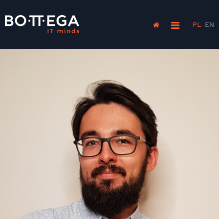
PL
EN