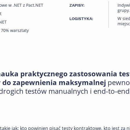
towe w .NET z Pact.NET
Indyw
ZAPISY:
grupy.
t
W sied
LOGISTYKA:
.NET
miejsc
 70% warsztaty
 nauka praktycznego zastosowania te
er do zapewnienia maksymalnej
pewnoś
drogich testów manualnych i end-to-en
takie jak: kto powinien pisać testy kontraktowe, kto jest za 