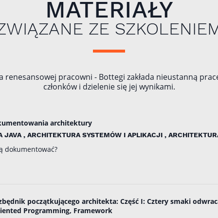
MATERIAŁY
ZWIĄZANE ZE SZKOLENIE
a renesansowej pracowni - Bottegi zakłada nieustanną pracę
członków i dzielenie się jej wynikami.
okumentowania architektury
 JAVA , ARCHITEKTURA SYSTEMÓW I APLIKACJI , ARCHITEKTUR
k ją dokumentować?
zbędnik początkującego architekta: Część I: Cztery smaki odwraca
 Oriented Programming, Framework