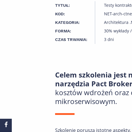
Testy kontrak
TYTUŁ:
NET-arch-ctne
KOD:
Architektura 
KATEGORIA:
30% wykłady /
FORMA:
3 dni
CZAS TRWANIA:
Celem szkolenia jest
narzędzia Pact Brok
kosztów wdrożeń oraz 
mikroserwisowym.
Szkolenie porusza istotne aspekty, 