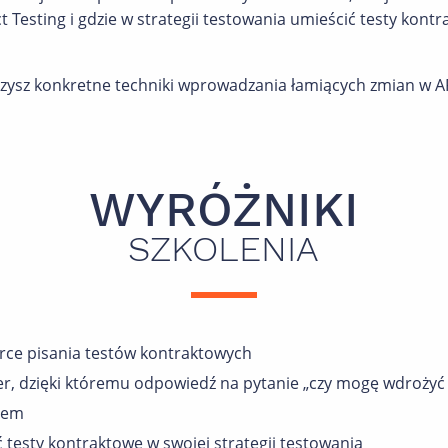
Testing i gdzie w strategii testowania umieścić testy kon
iczysz konkretne techniki wprowadzania łamiących zmian w 
WYRÓŻNIKI
SZKOLENIA
rce pisania testów kontraktowych
r, dzięki któremu odpowiedź na pytanie „czy mogę wdrożyć 
iem
ć testy kontraktowe w swojej strategii testowania