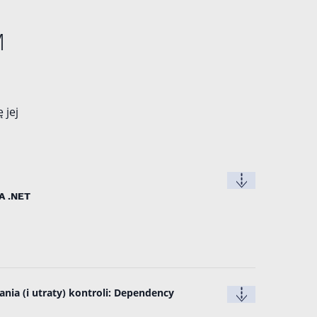
M
 jej
A .NET
nia (i utraty) kontroli: Dependency