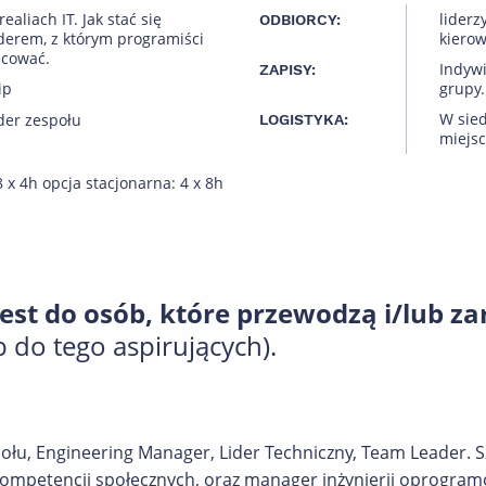
ealiach IT. Jak stać się
liderz
ODBIORCY:
derem, z którym programiści
kierow
acować.
Indyw
ZAPISY:
ip
grupy.
W sied
ider zespołu
LOGISTYKA:
miejsc
8 x 4h opcja stacjonarna: 4 x 8h
est do osób, które przewodzą i/lub z
 do tego aspirujących).
ołu, Engineering Manager, Lider Techniczny, Team Leader. 
ompetencji społecznych, oraz manager inżynierii oprogram