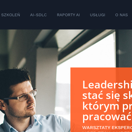
 SZKOLEŃ
AI-SDLC
RAPORTY AI
USŁUGI
O NAS
Leadershi
stać się 
którym pr
pracować
WARSZTATY EKSPER