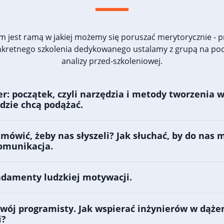
m jest ramą w jakiej możemy się poruszać merytorycznie - 
nkretnego szkolenia dedykowanego ustalamy z grupą na po
analizy przed-szkoleniowej.
er: początek, czyli narzędzia i metody tworzenia w
dzie chcą podążać.
 mówić, żeby nas słyszeli? Jak słuchać, by do nas m
omunikacja.
ndamenty ludzkiej motywacji.
wój programisty. Jak wspierać inżynierów w dąże
i?