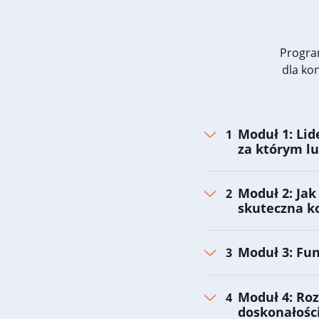
Progra
dla ko
Moduł 1: Lid
za którym lu
Moduł 2: Jak
skuteczna k
Moduł 3: Fu
Moduł 4: Roz
doskonałośc