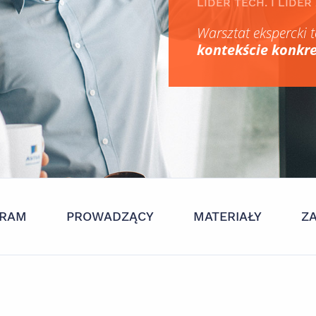
LIDER TECH. I LIDE
Warsztat ekspercki t
kontekście konkr
RAM
PROWADZĄCY
MATERIAŁY
Z