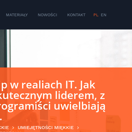
MATERIAŁY
NOWOŚCI
KONTAKT
PL
EN
p w realiach IT. Jak
skutecznym liderem, z
ogramiści uwielbiają
.
CKIE
UMIEJĘTNOŚCI MIĘKKIE