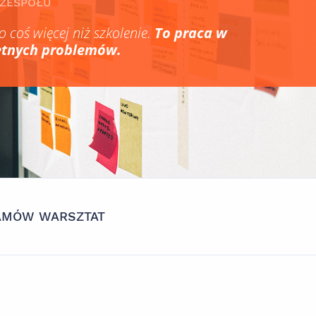
R ZESPOŁU
o coś więcej niż szkolenie.
To praca w
etnych problemów.
AMÓW WARSZTAT