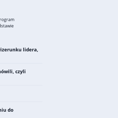
program
dstawie
izerunku lidera,
ówili, czyli
niu do