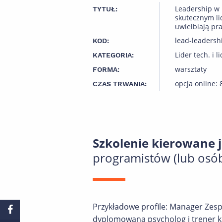
Leadership w r
TYTUŁ:
skutecznym li
uwielbiają pr
lead-leadersh
KOD:
Lider tech. i l
KATEGORIA:
warsztaty
FORMA:
opcja online: 
CZAS TRWANIA:
Szkolenie kierowane j
programistów (lub osób
Przykładowe profile: Manager Zesp
dyplomowana psycholog i trener k