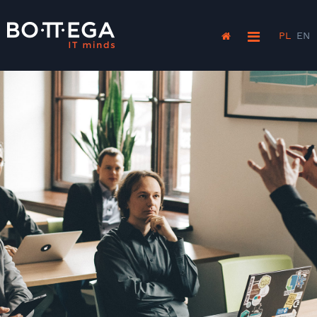
PL
EN