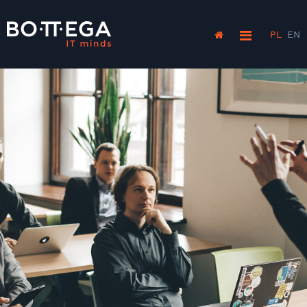
PL
EN