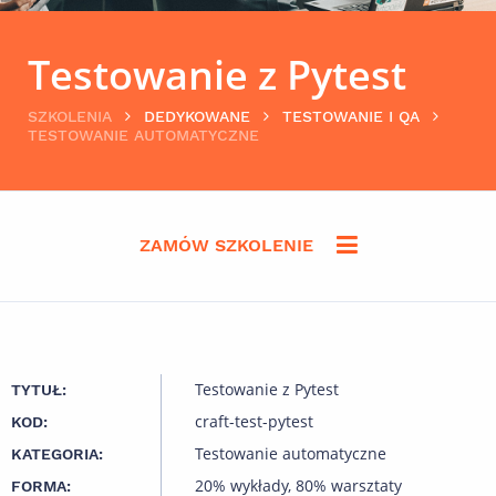
Testowanie z Pytest
SZKOLENIA
DEDYKOWANE
TESTOWANIE I QA
TESTOWANIE AUTOMATYCZNE
ZAMÓW SZKOLENIE
Testowanie z Pytest
TYTUŁ:
craft-test-pytest
KOD:
Testowanie automatyczne
KATEGORIA:
20% wykłady, 80% warsztaty
FORMA: