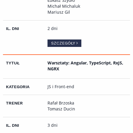
Łukasz Szydło
Michał Michaluk
Mariusz Gil
2 dni
SZCZEGÓŁY
Warsztaty: Angular, TypeScript, RxJS,
NGRX
JS i Front-end
Rafał Brzoska
Tomasz Ducin
3 dni