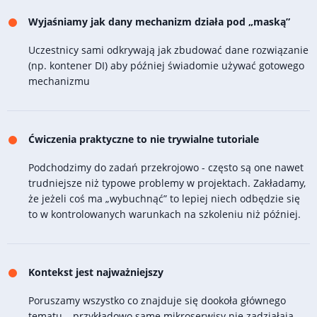
Wyjaśniamy jak dany mechanizm działa pod „maską”
Uczestnicy sami odkrywają jak zbudować dane rozwiązanie
(np. kontener DI) aby później świadomie używać gotowego
mechanizmu
Ćwiczenia praktyczne to nie trywialne tutoriale
Podchodzimy do zadań przekrojowo - często są one nawet
trudniejsze niż typowe problemy w projektach. Zakładamy,
że jeżeli coś ma „wybuchnąć” to lepiej niech odbędzie się
to w kontrolowanych warunkach na szkoleniu niż później.
Kontekst jest najważniejszy
Poruszamy wszystko co znajduje się dookoła głównego
tematu – przykładowo same mikroserwisy nie zadziałają