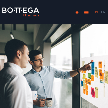
PL
EN