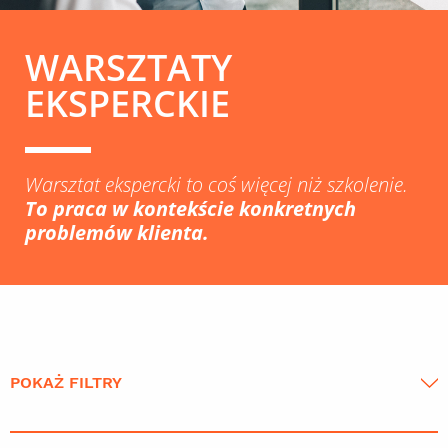
WARSZTATY
EKSPERCKIE
Warsztat ekspercki to coś więcej niż szkolenie.
To praca w kontekście konkretnych
problemów klienta.
POKAŻ FILTRY