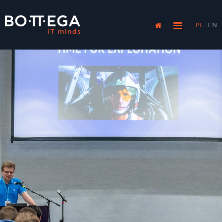
PL
EN