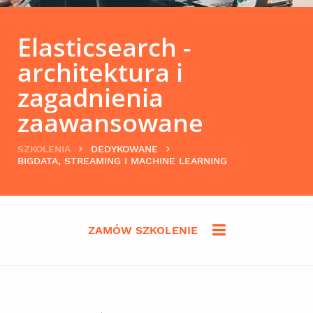
Elasticsearch -
architektura i
zagadnienia
zaawansowane
SZKOLENIA
DEDYKOWANE
BIGDATA, STREAMING I MACHINE LEARNING
ZAMÓW SZKOLENIE