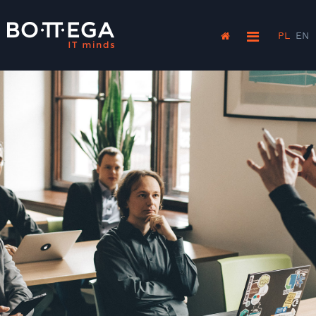
PL
EN