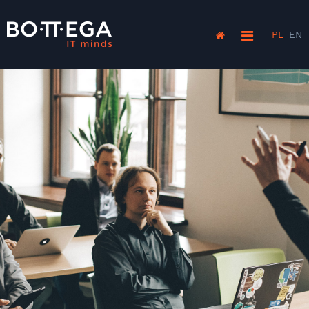
PL
EN