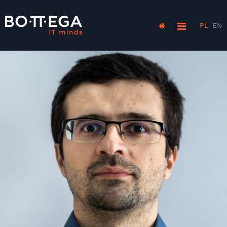
PL
EN