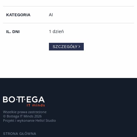
AI
1 dzień
SZCZEGÓŁY
Wszelkie prawa zastrzeżone
© Bottega IT Minds 2026
Projekt i wykonanie
Hello! Studio
STRONA GŁÓWNA