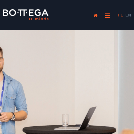
PL
EN