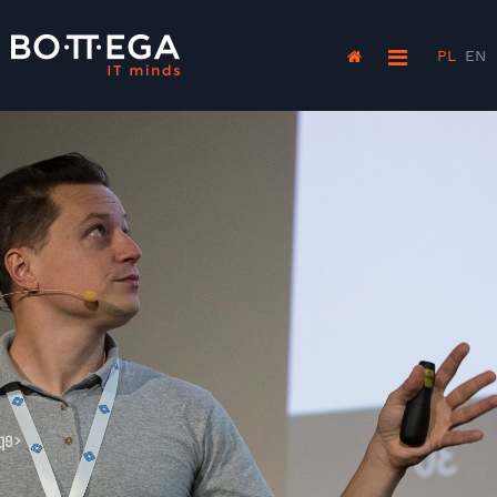
PL
EN