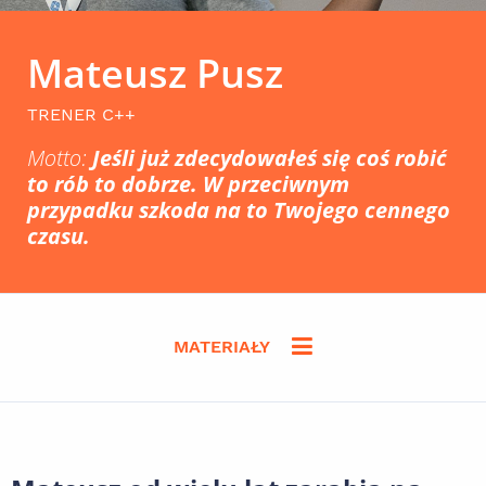
Mateusz Pusz
TRENER C++
Motto:
Jeśli już zdecydowałeś się coś robić
to rób to dobrze. W przeciwnym
przypadku szkoda na to Twojego cennego
czasu.
MATERIAŁY