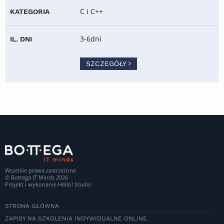
C i C++
3-6dni
SZCZEGÓŁY
Wszelkie prawa zastrzeżone
© Bottega IT Minds 2026
Projekt i wykonanie
Hello! Studio
STRONA GŁÓWNA
ZAPISY NA SZKOLENIA INDYWIDUALNE ONLINE