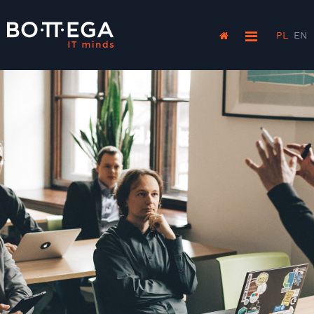
PL
EN