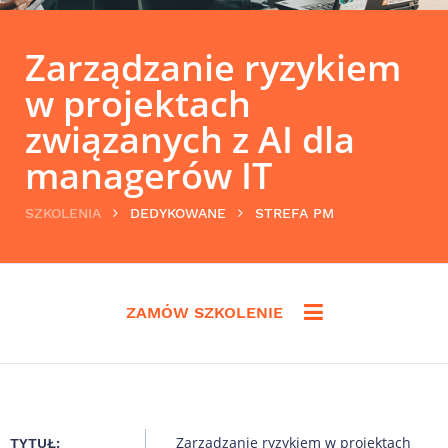
Zarządzanie ryzykiem
w projektach
związanych z AI dla
managerów IT
SZKOLENIA
DEDYKOWANE
STREFA PM
ZAMÓW SZKOLENIE
Zarządzanie ryzykiem w projektach
TYTUŁ: