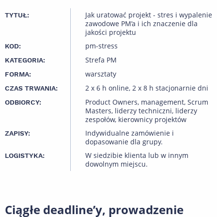
Jak uratować projekt - stres i wypalenie
TYTUŁ:
zawodowe PM’a i ich znaczenie dla
jakości projektu
pm-stress
KOD:
Strefa PM
KATEGORIA:
warsztaty
FORMA:
2 x 6 h online, 2 x 8 h stacjonarnie dni
CZAS TRWANIA:
Product Owners, management, Scrum
ODBIORCY:
Masters, liderzy techniczni, liderzy
zespołów, kierownicy projektów
Indywidualne zamówienie i
ZAPISY:
dopasowanie dla grupy.
W siedzibie klienta lub w innym
LOGISTYKA:
dowolnym miejscu.
Ciągłe deadline’y, prowadzenie