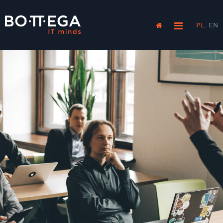
PL
EN