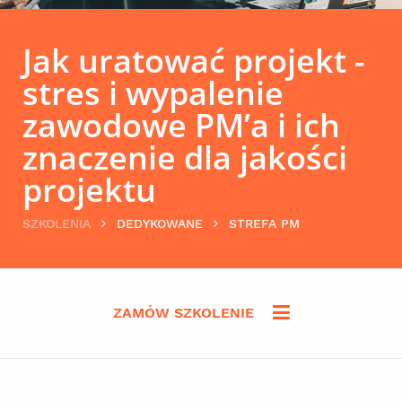
Jak uratować projekt -
stres i wypalenie
zawodowe PM’a i ich
znaczenie dla jakości
projektu
SZKOLENIA
DEDYKOWANE
STREFA PM
ZAMÓW SZKOLENIE