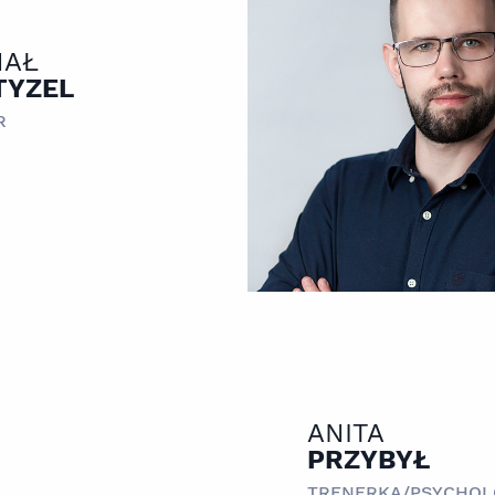
HAŁ
TYZEL
R
ANITA
PRZYBYŁ
TRENERKA/PSYCHOL