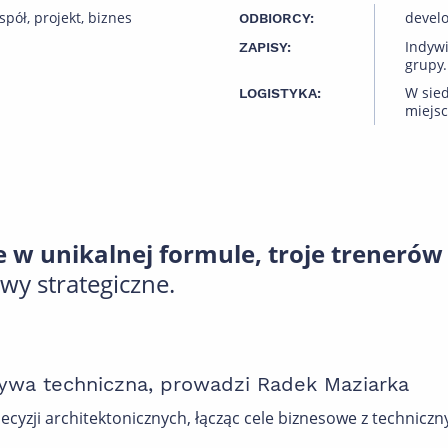
spół, projekt, biznes
develo
ODBIORCY:
Indyw
ZAPISY:
grupy.
W sied
LOGISTYKA:
miejsc
 w unikalnej formule, troje trenerów
wy strategiczne.
tywa techniczna, prowadzi Radek Maziarka
yzji architektonicznych, łącząc cele biznesowe z technicz