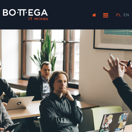
PL
EN