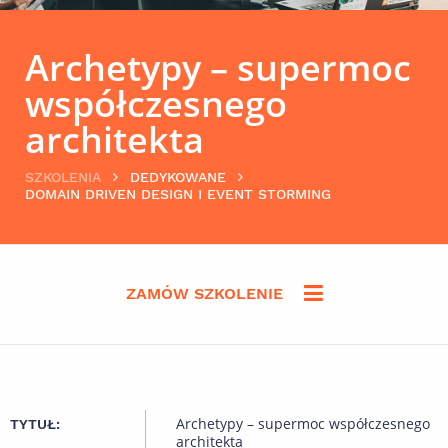
Archetypy – supermoc
współczesnego
architekta
SZKOLENIA
DEDYKOWANE
DOMAIN DRIVEN DESIGN I EVENT STORMING
ZAMÓW SZKOLENIE
Archetypy – supermoc współczesnego
TYTUŁ:
architekta