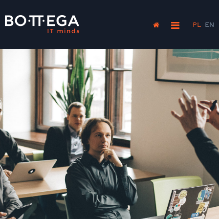
PL
EN