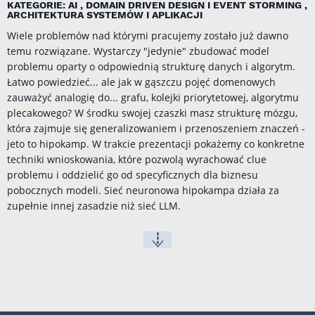
KATEGORIE: AI , DOMAIN DRIVEN DESIGN I EVENT STORMING ,
ARCHITEKTURA SYSTEMÓW I APLIKACJI
Wiele problemów nad którymi pracujemy zostało już dawno
temu rozwiązane. Wystarczy "jedynie" zbudować model
problemu oparty o odpowiednią strukturę danych i algorytm.
Łatwo powiedzieć... ale jak w gąszczu pojęć domenowych
zauważyć analogię do... grafu, kolejki priorytetowej, algorytmu
plecakowego? W środku swojej czaszki masz strukturę mózgu,
która zajmuje się generalizowaniem i przenoszeniem znaczeń -
jeto to hipokamp. W trakcie prezentacji pokażemy co konkretne
techniki wnioskowania, które pozwolą wyrachować clue
problemu i oddzielić go od specyficznych dla biznesu
pobocznych modeli. Sieć neuronowa hipokampa działa za
zupełnie innej zasadzie niż sieć LLM.