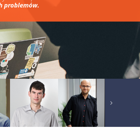
ch problemów.
MIKE
PAWEŁ
SŁAWOMI
WOJTYNA
SZYMCZYK
SOBÓTKA