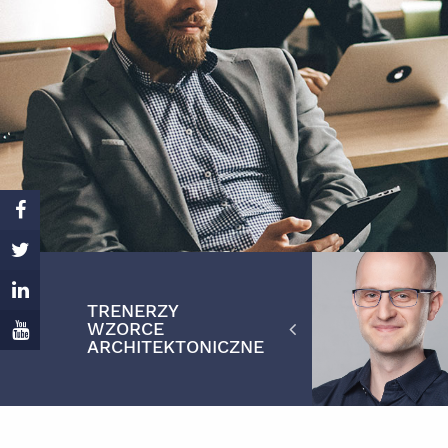
TRENERZY
JACEK
ANDRZEJ
BARTŁOMIEJ
WZORCE
MILEWSKI
LUDWIKOWSKI
SŁOTA
ARCHITEKTONICZNE