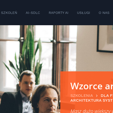
 SZKOLEŃ
AI-SDLC
RAPORTY AI
USŁUGI
O NAS
Wzorce ar
SZKOLENIA
DLA F
ARCHITEKTURA SYST
Masz dużo większy 