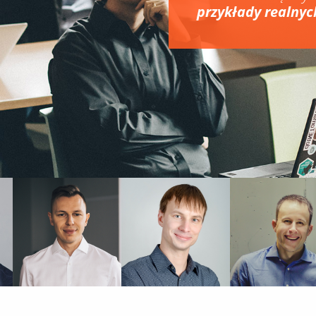
przykłady realny
MARCIN
MAREK
MICHAŁ
MARKOWSKI
SKOREK
MAC