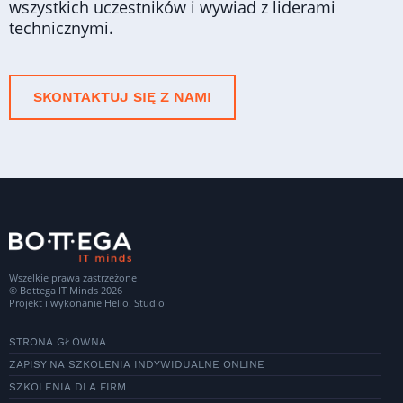
wszystkich uczestników i wywiad z liderami
technicznymi.
SKONTAKTUJ SIĘ Z NAMI
Wszelkie prawa zastrzeżone
© Bottega IT Minds 2026
Projekt i wykonanie
Hello! Studio
STRONA GŁÓWNA
ZAPISY NA SZKOLENIA INDYWIDUALNE ONLINE
SZKOLENIA DLA FIRM