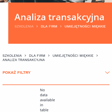
Analiza transakcyjna
SZKOLENIA
DLA FIRM
UMIEJĘTNOŚCI MIĘKKIE
SZKOLENIA
DLA FIRM
UMIEJĘTNOŚCI MIĘKKIE
ANALIZA TRANSAKCYJNA
POKAŻ FILTRY
No
data
available
in
table