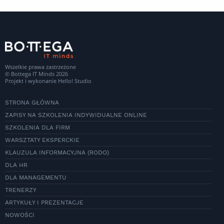
Wszelkie prawa zastrzeżone
© Bottega IT Minds 2026
Projekt i wykonanie
Hello! Studio
STRONA GŁÓWNA
ZAPISY NA SZKOLENIA INDYWIDUALNE ONLINE
SZKOLENIA DLA FIRM
WARSZTATY EKSPERCKIE
KLAUZULA INFORMACYJNA (RODO)
DLA HR
DLA MANAGEMENTU
TRENERZY
ARTYKUŁY I PREZENTACJE
NOWOŚCI