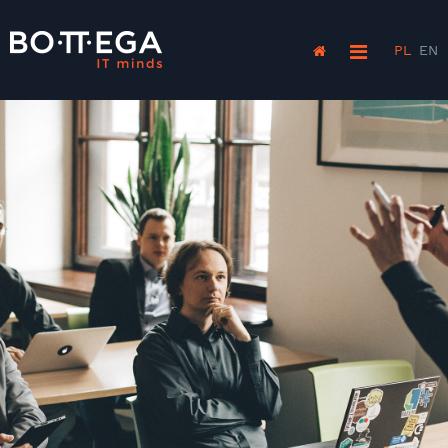
PL
EN