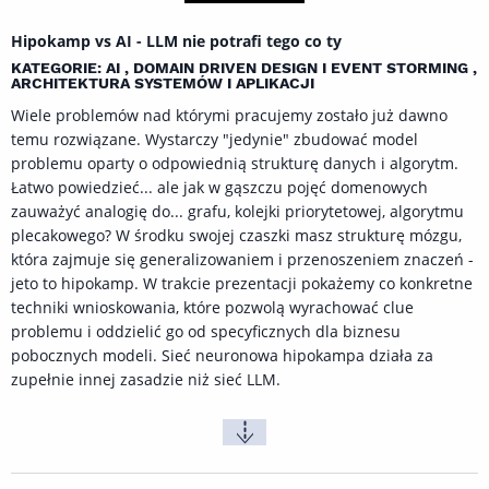
Hipokamp vs AI - LLM nie potrafi tego co ty
KATEGORIE: AI , DOMAIN DRIVEN DESIGN I EVENT STORMING ,
ARCHITEKTURA SYSTEMÓW I APLIKACJI
Wiele problemów nad którymi pracujemy zostało już dawno
temu rozwiązane. Wystarczy "jedynie" zbudować model
problemu oparty o odpowiednią strukturę danych i algorytm.
Łatwo powiedzieć... ale jak w gąszczu pojęć domenowych
zauważyć analogię do... grafu, kolejki priorytetowej, algorytmu
plecakowego? W środku swojej czaszki masz strukturę mózgu,
która zajmuje się generalizowaniem i przenoszeniem znaczeń -
jeto to hipokamp. W trakcie prezentacji pokażemy co konkretne
techniki wnioskowania, które pozwolą wyrachować clue
problemu i oddzielić go od specyficznych dla biznesu
pobocznych modeli. Sieć neuronowa hipokampa działa za
zupełnie innej zasadzie niż sieć LLM.