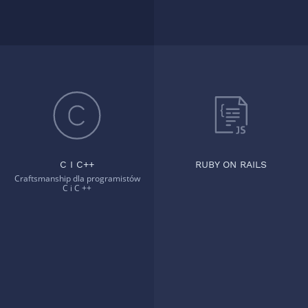
C I C++
RUBY ON RAILS
Craftsmanship dla programistów
C i C ++