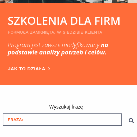
SZKOLENIA DLA FIRM
FORMUŁA ZAMKNIĘTA, W SIEDZIBIE KLIENTA
Program jest zawsze modyfikowany
na
podstawie analizy potrzeb i celów.
JAK TO DZIAŁA
Wyszukaj frazę