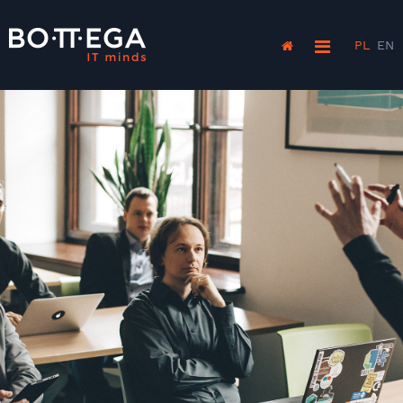
PL
EN